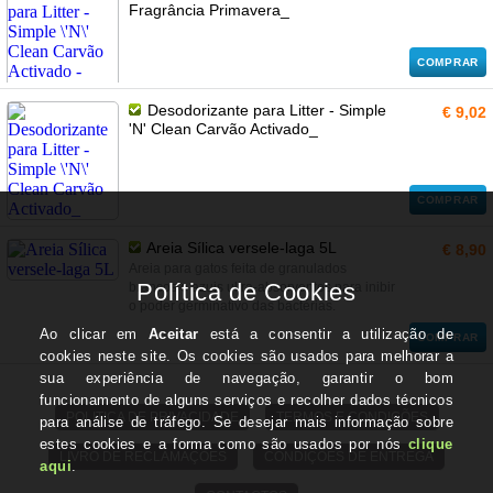
Fragrância Primavera_
COMPRAR
Desodorizante para Litter - Simple
€ 9,02
'N' Clean Carvão Activado_
COMPRAR
Areia Sílica versele-laga 5L
€ 8,90
Areia para gatos feita de granulados
brancos e azuis ultra-absorventes para inibir
o poder germinativo das bactérias.
COMPRAR
POLITICA DE PRIVACIDADE
TERMOS E CONDIÇÕES
LIVRO DE RECLAMAÇÕES
CONDIÇÕES DE ENTREGA