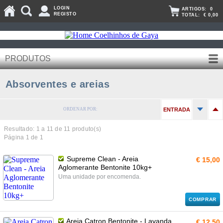
LOGIN
ARTIGOS:
0
REGISTO
TOTAL:
€ 0,00
PRODUTOS
Absorventes e areias
ORDENAR POR:
ENTRADA
Resultado: 1 a
11
de 11 produto(s)
Página 1 de 1
Supreme Clean - Areia
€ 15,00
Aglomerante Bentonite 10kg+
Uma unidade por encomenda.
COMPRAR
Areia Catron Bentonite - Lavanda
€ 12,50