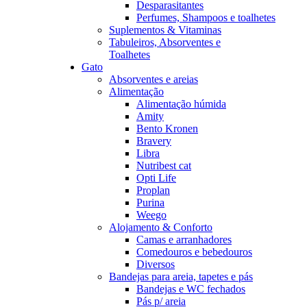
Desparasitantes
Perfumes, Shampoos e toalhetes
Suplementos & Vitaminas
Tabuleiros, Absorventes e
Toalhetes
Gato
Absorventes e areias
Alimentação
Alimentação húmida
Amity
Bento Kronen
Bravery
Libra
Nutribest cat
Opti Life
Proplan
Purina
Weego
Alojamento & Conforto
Camas e arranhadores
Comedouros e bebedouros
Diversos
Bandejas para areia, tapetes e pás
Bandejas e WC fechados
Pás p/ areia