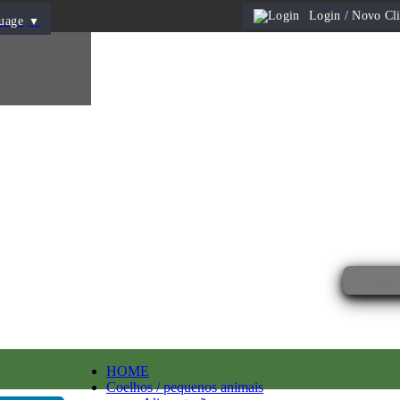
Login / Novo Cli
uage
▼
HOME
Coelhos / pequenos animais