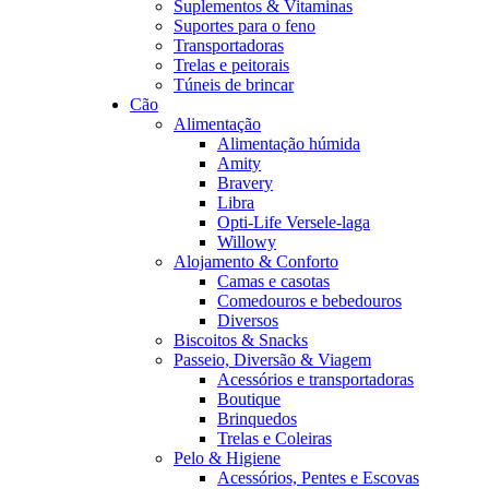
Suplementos & Vitaminas
Suportes para o feno
Transportadoras
Trelas e peitorais
Túneis de brincar
Cão
Alimentação
Alimentação húmida
Amity
Bravery
Libra
Opti-Life Versele-laga
Willowy
Alojamento & Conforto
Camas e casotas
Comedouros e bebedouros
Diversos
Biscoitos & Snacks
Passeio, Diversão & Viagem
Acessórios e transportadoras
Boutique
Brinquedos
Trelas e Coleiras
Pelo & Higiene
Acessórios, Pentes e Escovas