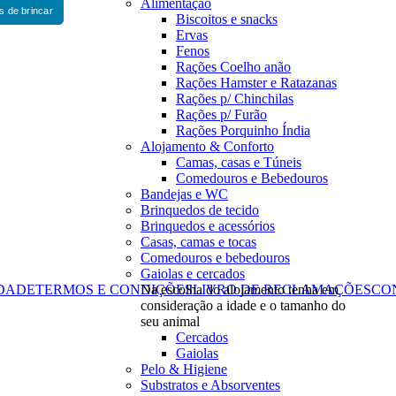
Alimentação
s de brincar
Biscoitos e snacks
Ervas
Fenos
Rações Coelho anão
Rações Hamster e Ratazanas
Rações p/ Chinchilas
Rações p/ Furão
Rações Porquinho Índia
Alojamento & Conforto
Camas, casas e Túneis
Comedouros e Bebedouros
Bandejas e WC
Brinquedos de tecido
Brinquedos e acessórios
Casas, camas e tocas
Comedouros e bebedouros
Gaiolas e cercados
IDADE
TERMOS E CONDIÇÕES
Na escolha do alojamento tenha em
LIVRO DE RECLAMAÇÕES
CO
consideração a idade e o tamanho do
Todos os valores incluem IVA à taxa em vigor
Copyright © COELHINHOSDEGAYA.pt 2026
seu animal
Desenvolvido por Optimeios
Cercados
Gaiolas
Pelo & Higiene
Substratos e Absorventes