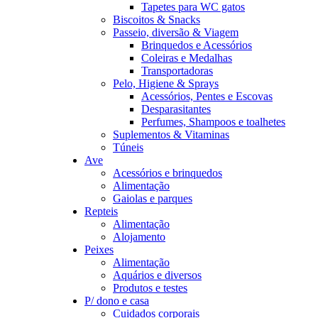
Tapetes para WC gatos
Biscoitos & Snacks
Passeio, diversão & Viagem
Brinquedos e Acessórios
Coleiras e Medalhas
Transportadoras
Pelo, Higiene & Sprays
Acessórios, Pentes e Escovas
Desparasitantes
Perfumes, Shampoos e toalhetes
Suplementos & Vitaminas
Túneis
Ave
Acessórios e brinquedos
Alimentação
Gaiolas e parques
Repteis
Alimentação
Alojamento
Peixes
Alimentação
Aquários e diversos
Produtos e testes
P/ dono e casa
Cuidados corporais