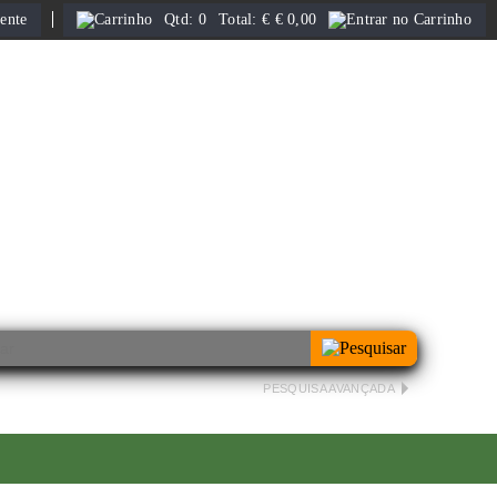
ente
Qtd:
0
Total:
€
€ 0,00
PESQUISA AVANÇADA