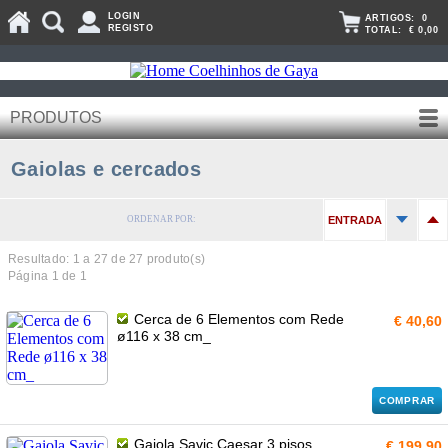
LOGIN
ARTIGOS:
0
REGISTO
TOTAL:
€ 0,00
PRODUTOS
Gaiolas e cercados
ORDENAR POR:
ENTRADA
Resultado: 1 a
27
de 27 produto(s)
Página 1 de 1
Cerca de 6 Elementos com Rede
€ 40,60
ø116 x 38 cm_
COMPRAR
Gaiola Savic Caesar 3 pisos
€ 199,90