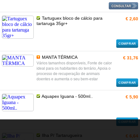
Tartuguex bloco de cálcio para
€ 2,60
tartaruga 35gr+
COMPRAR
MANTA TÉRMICA
€ 31,76
Vários tamanhos disponíveis, Fonte de calor
ideal para os habitantes do terrário, Apoia o
processo de recuperação de animais
doentes e aumenta o seu bem-estar
COMPRAR
Aquapex Iguana - 500ml..
€ 5,90
COMPRAR
Ilha P/ Tartarugueira
€ 6,64