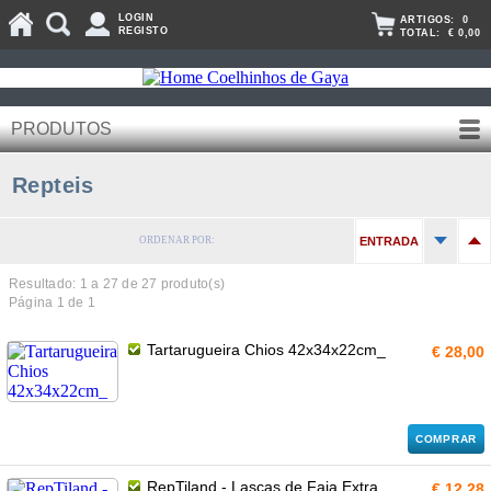
LOGIN
ARTIGOS:
0
REGISTO
TOTAL:
€ 0,00
PRODUTOS
Repteis
ORDENAR POR:
ENTRADA
Resultado: 1 a
27
de 27 produto(s)
Página 1 de 1
Tartarugueira Chios 42x34x22cm_
€ 28,00
COMPRAR
RepTiland - Lascas de Faia Extra
€ 12,28