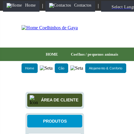
Home
Contactos
Select Lang
HOME
Coelhos / pequenos animais
Home
Cão
Alojamento & Conforto
ÁREA DE CLIENTE
PRODUTOS