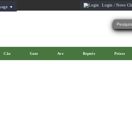
Login / Novo Cli
uage
▼
Cão
Gato
Ave
Repteis
Peixes