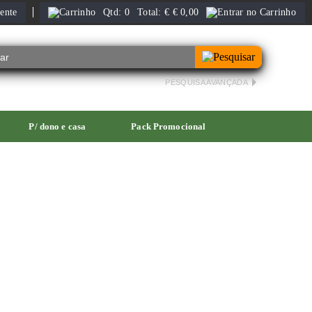
ente
Qtd:
0
Total:
€
€ 0,00
PESQUISA AVANÇADA
P/ dono e casa
Pack Promocional