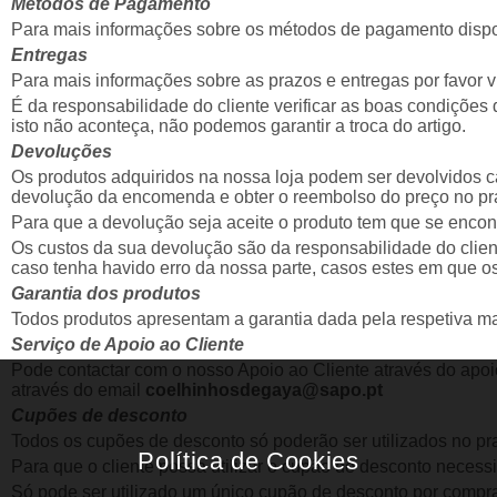
Métodos de Pagamento
Para mais informações sobre os métodos de pagamento disponív
Entregas
Para mais informações sobre as prazos e entregas por fa
É da responsabilidade do cliente verificar as boas condições
isto não aconteça, não podemos garantir a troca do artigo.
Devoluções
Os produtos adquiridos na nossa loja podem ser devolvidos ca
devolução da encomenda e obter o reembolso do preço no pr
Para que a devolução seja aceite o produto tem que se encont
Os custos da sua devolução são da responsabilidade do clien
caso tenha havido erro da nossa parte, casos estes em que o
Garantia dos produtos
Todos produtos apresentam a garantia dada pela respetiva m
Serviço de Apoio ao Cliente
Pode contactar com o nosso Apoio ao Cliente através do apoi
através do email
coelhinhosdegaya@sapo.pt
Cupões de desconto
Todos os cupões de desconto só poderão ser utilizados no pr
Para que o cliente possa utilizar o cupão de desconto necess
Só pode ser utilizado um único cupão de desconto por compr