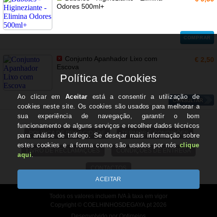
Odores 500ml+
COMPRAR
Conjunto Apanhador Lixo com
€ 2,50
Escova
POLITICA DE PRIVACIDADE
TERMOS E CONDIÇÕES
LIVRO DE RECLAMAÇÕES
CONDIÇÕES DE ENTREGA
CONTACTOS
Todos os valores incluem IVA à taxa em vigor
Copyright © COELHINHOSDEGAYA.pt 2026
Desenvolvido por Optimeios