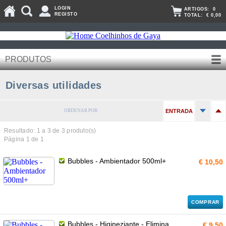
LOGIN
ARTIGOS:
0
REGISTO
TOTAL:
€ 0,00
PRODUTOS
Diversas utilidades
ORDENAR POR:
ENTRADA
Resultado: 1 a
3
de 3 produto(s)
Página 1 de 1
Bubbles - Ambientador 500ml+
€ 10,50
COMPRAR
Bubbles - Higineziante - Elimina
€ 9,50