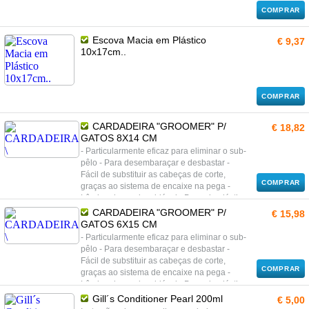
COMPRAR
Escova Macia em Plástico
€ 9,37
10x17cm..
COMPRAR
CARDADEIRA "GROOMER" P/
€ 18,82
GATOS 8X14 CM
- Particularmente eficaz para eliminar o sub-
pêlo - Para desembaraçar e desbastar -
Fácil de substituir as cabeças de corte,
COMPRAR
graças ao sistema de encaixe na pega -
Lâmina de aço inoxidável - Pega de plástico
com borracha anti-deslizante
CARDADEIRA "GROOMER" P/
€ 15,98
GATOS 6X15 CM
- Particularmente eficaz para eliminar o sub-
pêlo - Para desembaraçar e desbastar -
Fácil de substituir as cabeças de corte,
COMPRAR
graças ao sistema de encaixe na pega -
Lâmina de aço inoxidável - Pega de plástico
com borracha anti-deslizante
Gill´s Conditioner Pearl 200ml
€ 5,00