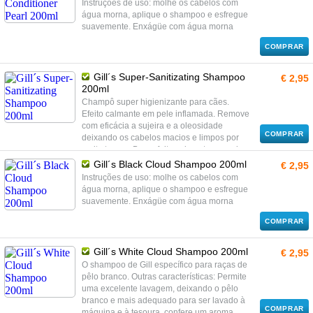
Instruções de uso: molhe os cabelos com
água morna, aplique o shampoo e esfregue
suavemente. Enxágüe com água morna
COMPRAR
Gill´s Super-Sanitizating Shampoo
€ 2,95
200ml
Champô super higienizante para cães.
Efeito calmante em pele inflamada. Remove
com eficácia a sujeira e a oleosidade
COMPRAR
deixando os cabelos macios e limpos por
muito tempo. Bom efeito calmante em peles
inflamadas. Instruções de uso: molhe os
Gill´s Black Cloud Shampoo 200ml
€ 2,95
cabelos com água morna, aplique o
Instruções de uso: molhe os cabelos com
shampoo e esfregue suavemente. Enxágüe
água morna, aplique o shampoo e esfregue
com água morna
suavemente. Enxágüe com água morna
COMPRAR
Gill´s White Cloud Shampoo 200ml
€ 2,95
O shampoo de Gill específico para raças de
pêlo branco. Outras características: Permite
uma excelente lavagem, deixando o pêlo
branco e mais adequado para ser lavado à
COMPRAR
máquina e à tesoura, confere um aroma