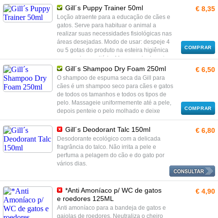
Gill´s Puppy Trainer 50ml
€ 8,35
Loção atraente para a educação de cães e
gatos. Serve para habituar o animal a
realizar suas necessidades fisiológicas nas
áreas desejadas. Modo de usar: despeje 4
COMPRAR
ou 5 gotas do produto na esteira higiênica
ou na caixa sanitária. Mova gradualmente o
tapete ou cama para a área escolhida.
Gill´s Shampoo Dry Foam 250ml
€ 6,50
Repita a operação até obter o efeito
O shampoo de espuma seca da Gill para
desejado. O produto também é eficaz em
cães é um shampoo seco para cães e gatos
locais fora de casa.
de todos os tamanhos e todos os tipos de
pelo. Massageie uniformemente até a pele,
COMPRAR
depois penteie o pelo molhado e deixe
secar.
Gill´s Deodorant Talc 150ml
€ 6,80
Desodorante ecológico com a delicada
fragrância do talco. Não irrita a pele e
perfuma a pelagem do cão e do gato por
vários dias.
*Anti Amoníaco p/ WC de gatos
€ 4,90
e roedores 125ML
Anti amoníaco para a bandeja de gatos e
gaiolas de roedores. Neutraliza o cheiro