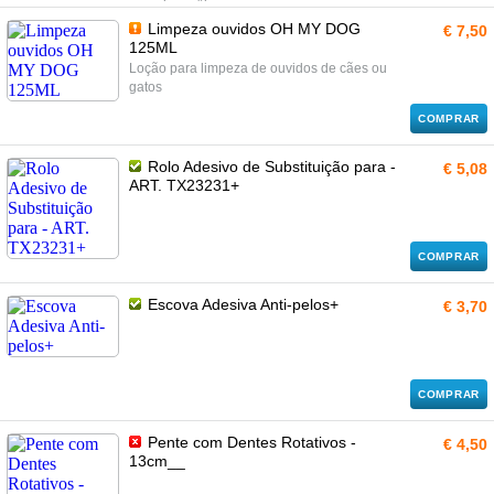
na pele e pêlo
Limpeza ouvidos OH MY DOG
€ 7,50
125ML
Loção para limpeza de ouvidos de cães ou
gatos
COMPRAR
Rolo Adesivo de Substituição para -
€ 5,08
ART. TX23231+
COMPRAR
Escova Adesiva Anti-pelos+
€ 3,70
COMPRAR
Pente com Dentes Rotativos -
€ 4,50
13cm__