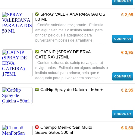
COMPRAR
SPRAY VALERIANA PARA GATOS
€ 2,95
50 ML
- Contém valeriana revigorante - Estimula
em alguns animais o instinto natural para
brincar, pelo que é adequado para
COMPRAR
pulverizar em postes de arranhar e
brinquedos - Em outros gatos tem um efeito
calmante, sendo nestes casos indicado para
CATNIP (SPRAY DE ERVA
€ 3,95
pulverizar em camas ou outros locais de
GATEIRA) 175ML
descanso
- Contém extratos de catnip (erva gateira)
revigorantes - Estimula em alguns animais o
instinto natural para brincar, pelo que é
COMPRAR
adequado para pulverizar em postes de
arranhar e brinquedos - Em outros gatos tem
um efeito calmante, sendo nestes casos
CatNip Spray de Gateira - 50ml+
€ 2,95
indicado para pulverizar em camas ou
outros locais de descanso
COMPRAR
Champô MenForSan Muito
€ 6,50
Suave Gatos 300ml