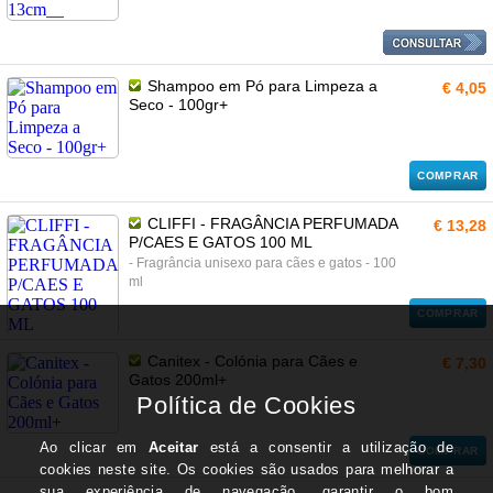
Shampoo em Pó para Limpeza a
€ 4,05
Seco - 100gr+
COMPRAR
CLIFFI - FRAGÂNCIA PERFUMADA
€ 13,28
P/CAES E GATOS 100 ML
- Fragrância unisexo para cães e gatos - 100
ml
COMPRAR
Canitex - Colónia para Cães e
€ 7,30
Gatos 200ml+
COMPRAR