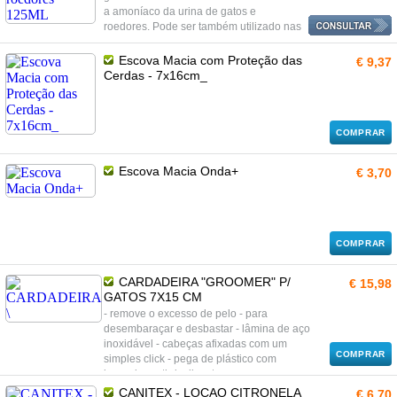
a amoníaco da urina de gatos e
roedores. Pode ser também utilizado nas
camas.
Escova Macia com Proteção das
€ 9,37
Cerdas - 7x16cm_
COMPRAR
Escova Macia Onda+
€ 3,70
COMPRAR
CARDADEIRA "GROOMER" P/
€ 15,98
GATOS 7X15 CM
- remove o excesso de pelo - para
desembaraçar e desbastar - lâmina de aço
inoxidável - cabeças afixadas com um
COMPRAR
simples click - pega de plástico com
borracha anti-deslizante
CANITEX - LOÇAO CITRONELA
€ 6,70