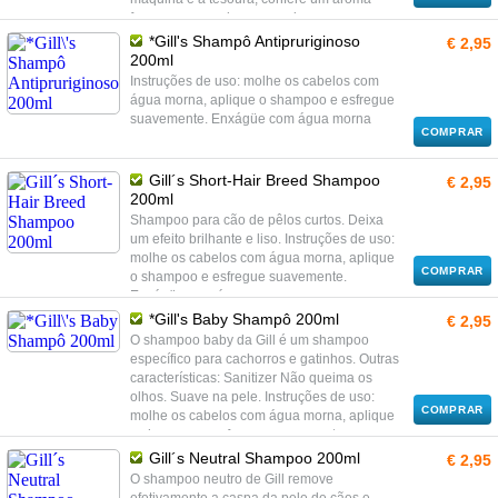
fresco e uma pelagem macia e suave ao
toque. Suave na pele Reduz o estresse do
*Gill's Shampô Antipruriginoso
€ 2,95
animal durante o banho. Instruções de uso:
200ml
molhe os cabelos com água morna, aplique
Instruções de uso: molhe os cabelos com
o shampoo e esfregue suavemente.
água morna, aplique o shampoo e esfregue
Enxágüe com água morna
suavemente. Enxágüe com água morna
COMPRAR
Gill´s Short-Hair Breed Shampoo
€ 2,95
200ml
Shampoo para cão de pêlos curtos. Deixa
um efeito brilhante e liso. Instruções de uso:
molhe os cabelos com água morna, aplique
COMPRAR
o shampoo e esfregue suavemente.
Enxágüe com água morna
*Gill's Baby Shampô 200ml
€ 2,95
O shampoo baby da Gill é um shampoo
específico para cachorros e gatinhos. Outras
características: Sanitizer Não queima os
olhos. Suave na pele. Instruções de uso:
COMPRAR
molhe os cabelos com água morna, aplique
o shampoo e esfregue suavemente.
Enxágüe com água morna
Gill´s Neutral Shampoo 200ml
€ 2,95
O shampoo neutro de Gill remove