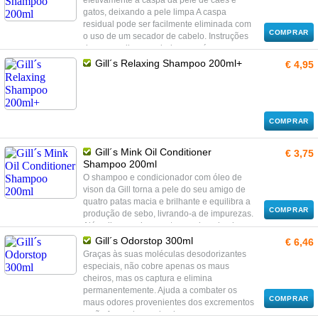
efetivamente a caspa da pele de cães e
gatos, deixando a pele limpa A caspa
residual pode ser facilmente eliminada com
COMPRAR
o uso de um secador de cabelo. Instruções
de uso: molhe os cabelos com água morna,
aplique o shampoo e esfregue suavemente.
Gill´s Relaxing Shampoo 200ml+
€ 4,95
Enxágüe com água morna
COMPRAR
Gill´s Mink Oil Conditioner
€ 3,75
Shampoo 200ml
O shampoo e condicionador com óleo de
vison da Gill torna a pele do seu amigo de
quatro patas macia e brilhante e equilibra a
COMPRAR
produção de sebo, livrando-a de impurezas.
Além disso, reduz o estresse do animal
durante o banho. Instruções de uso: molhe
Gill´s Odorstop 300ml
€ 6,46
os cabelos com água morna, aplique o
Graças às suas moléculas desodorizantes
shampoo e esfregue suavemente. Enxágüe
especiais, não cobre apenas os maus
com água morna
cheiros, mas os captura e elimina
permanentemente. Ajuda a combater os
COMPRAR
maus odores provenientes dos excrementos
e não faz mal ao animal.