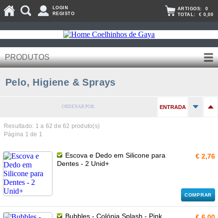
LOGIN
ARTIGOS:
0
REGISTO
TOTAL:
€ 0,00
PRODUTOS
Pelo, Higiene & Sprays
ORDENAR POR:
ENTRADA
Resultado: 1 a
62
de 62 produto(s)
Página 1 de 1
Escova e Dedo em Silicone para
€ 2,76
Dentes - 2 Unid+
COMPRAR
Bubbles - Colónia Splash - Pink
€ 6,00