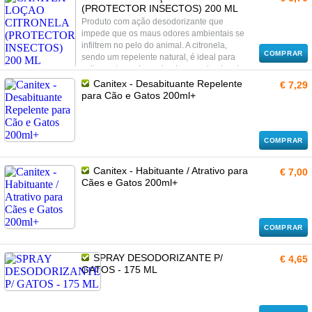
(PROTECTOR INSECTOS) 200 ML
Produto com ação desodorizante que
impede que os maus odores ambientais se
infiltrem no pelo do animal. A citronela,
COMPRAR
sendo um repelente natural, é ideal para
evitar o stress dos animais com picadas das
moscas, mosquitos e outros insetos.
Canitex - Desabituante Repelente
€ 7,29
para Cão e Gatos 200ml+
COMPRAR
Canitex - Habituante / Atrativo para
€ 7,00
Cães e Gatos 200ml+
COMPRAR
SPRAY DESODORIZANTE P/
€ 4,65
GATOS - 175 ML