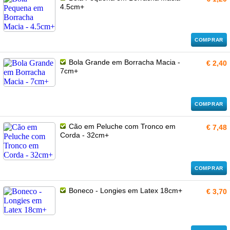
4.5cm+
COMPRAR
Bola Grande em Borracha Macia -
€ 2,40
7cm+
COMPRAR
Cão em Peluche com Tronco em
€ 7,48
Corda - 32cm+
COMPRAR
Boneco - Longies em Latex 18cm+
€ 3,70