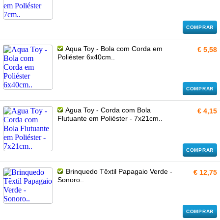
COMPRAR
Aqua Toy - Bola com Corda em
€ 5,58
Poliéster 6x40cm..
COMPRAR
Agua Toy - Corda com Bola
€ 4,15
Flutuante em Poliéster - 7x21cm..
COMPRAR
Brinquedo Têxtil Papagaio Verde -
€ 12,75
Sonoro..
COMPRAR