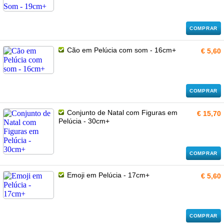
COMPRAR
Cão em Pelúcia com som - 16cm+
€ 5,60
COMPRAR
Conjunto de Natal com Figuras em
€ 15,70
Pelúcia - 30cm+
COMPRAR
Emoji em Pelúcia - 17cm+
€ 5,60
COMPRAR