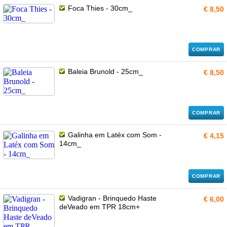
Foca Thies - 30cm_
€ 8,50
COMPRAR
Baleia Brunold - 25cm_
€ 8,50
COMPRAR
Galinha em Latéx com Som -
€ 4,15
14cm_
COMPRAR
Vadigran - Brinquedo Haste
€ 6,00
deVeado em TPR 18cm+