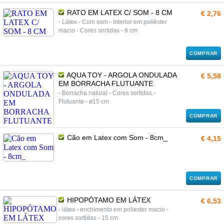
RATO EM LATEX C/ SOM - 8 CM
€ 2,76
- Látex - Com som - Interior em poliéster
macio - Cores sortidas - 8 cm
COMPRAR
AQUA TOY - ARGOLA ONDULADA
€ 5,58
EM BORRACHA FLUTUANTE
- Borracha natural - Cores sortidas -
Flutuante - ø15 cm
COMPRAR
Cão em Latex com Som - 8cm_
€ 4,15
COMPRAR
HIPOPÓTAMO EM LÁTEX
€ 6,53
- látex - enchimento em poliester macio -
cores sortidas - 15 cm