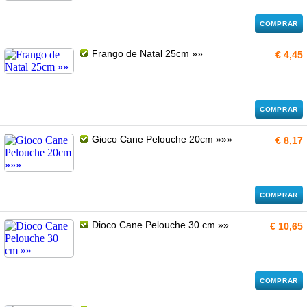
COMPRAR
Frango de Natal 25cm »»
€ 4,45
COMPRAR
Gioco Cane Pelouche 20cm »»»
€ 8,17
COMPRAR
Dioco Cane Pelouche 30 cm »»
€ 10,65
COMPRAR