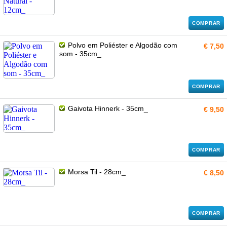
COMPRAR
Polvo em Poliéster e Algodão com
€ 7,50
som - 35cm_
COMPRAR
Gaivota Hinnerk - 35cm_
€ 9,50
COMPRAR
Morsa Til - 28cm_
€ 8,50
COMPRAR