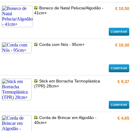
Boneco de Natal Pelucia/Algodão -
€ 10,50
41cm+
COMPRAR
Corda com Nós - 95cm+
€ 10,30
COMPRAR
Stick em Borracha Termoplástica
€ 9,37
(TPR) 28cm+
COMPRAR
Corda de Brincar em Algodão -
€ 4,65
40cm+