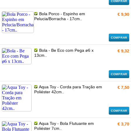
COMPRAR
Bola Porco - Espinho em
€ 9,90
Pelucia/Borracha - 17cm..
COMPRAR
Bola - Be Eco com Pega ø6 x
€ 9,32
13cm..
COMPRAR
Aqua Toy - Corda para Tração em
€ 7,50
Poliéster 42cm..
COMPRAR
Aqua Toy - Bola Flutuante em
€ 3,70
Poliéster 7cm..