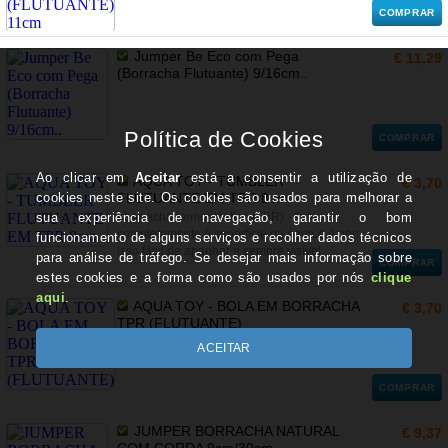
COMPRAR
Jumper Be Eco com Pega
€ 11,29
(Borracha Flutuante) 9/16cm..
COMPRAR
AQUA TOY - TUMBLER
€ 3,70
FLUTUANTE EM TPR 8cm
- borracha termoplástica (TPR) - flutua
completamente à superfície da água e é por
isso fácil de apanhar e sempre visível
COMPRAR
AQUA TOY - BOLA EM BORRACHA
€ 3,70
TPR (FLUTUANTE)
- borracha termoplástica (TPR) - robusta e
duradoura - ø6 cm
COMPRAR
JUMPER BORRACHA NATURAL
€ 9,37