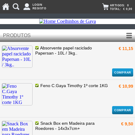
LOGIN
ARTIGOS:
0
REGISTO
TOTAL:
€ 0,00
PRODUTOS
Absorvente papel raciclado
€ 11,15
Papersan - 10L / 3kg..
COMPRAR
Feno C.Gaya Timothy 1º corte 1KG
€ 10,99
COMPRAR
Snack Box em Madeira para
€ 9,50
Roedores - 14x3x7cm+