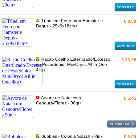
COMPRAR
Túnel em Feno para Hamster e
€ 8,50
Degus - 25x9x18cm+
COMPRAR
Ração Coelho Esterilizado/Excesso
€ 26,95
de Peso/Sénior MiniOrycs All-in-One
4kg+
COMPRAR
Arvore de Natal com
€ 5,45
Cenoura/Flores - 90gr+
Bubbles - Colónia Splash - Pink
€ 6,00