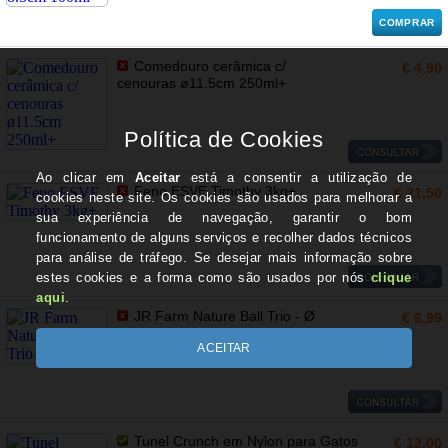
COMPRAR
Comedouro cerâmica c/
€ 4,90
cenouras ø11.5cm 250ml+
Feno ESVE Timothy 3kg+
€ 21,50
JR Farm Nature Ball Trio - Ø
€ 6,99
8cm+
Tunel Crunch em Nylon para Gatos
€ 12,00