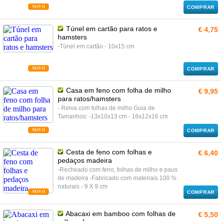
NOVO
COMPRAR
Túnel em cartão para ratos e
€ 4,75
hamsters
-Túnel em cartão - 10x15 cm
NOVO
COMPRAR
Casa em feno com folha de milho
€ 9,95
para ratos/hamsters
- Relva com folhas de milho Guia de
Tamanhos: -13x10x13 cm - 16x12x16 cm
NOVO
COMPRAR
Cesta de feno com folhas e
€ 6,40
pedaços madeira
-Recheado com feno, folhas de milho e paus
de madeira -Fabricado com materiais 100 %
naturais - 9 X 9 cm
NOVO
COMPRAR
Abacaxi em bamboo com folhas de
€ 5,50