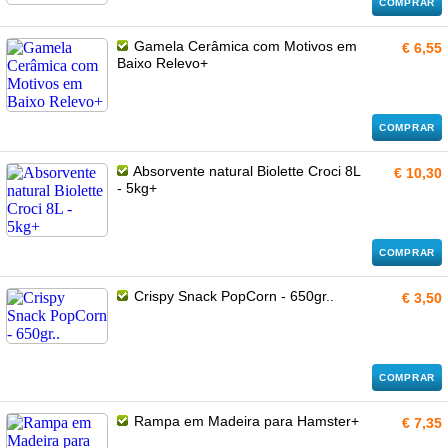
COMPRAR
Gamela Cerâmica com Motivos em
€ 6,55
Baixo Relevo+
COMPRAR
Absorvente natural Biolette Croci 8L
€ 10,30
- 5kg+
COMPRAR
Crispy Snack PopCorn - 650gr..
€ 3,50
COMPRAR
Rampa em Madeira para Hamster+
€ 7,35