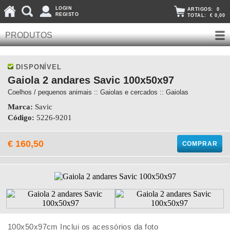
LOGIN
ARTIGOS:
0
REGISTO
TOTAL:
€ 0,00
PRODUTOS
DISPONÍVEL
Gaiola 2 andares Savic 100x50x97
Coelhos / pequenos animais :: Gaiolas e cercados :: Gaiolas
Marca:
Savic
Código:
5226-9201
€ 160,50
COMPRAR
100x50x97cm Inclui os acessórios da foto