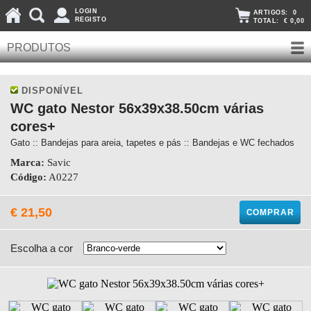
LOGIN
ARTIGOS:
0
REGISTO
TOTAL:
€ 0,00
PRODUTOS
DISPONÍVEL
WC gato Nestor 56x39x38.50cm várias
cores+
Gato :: Bandejas para areia, tapetes e pás :: Bandejas e WC fechados
Marca:
Savic
Código:
A0227
€ 21,50
COMPRAR
Escolha a cor